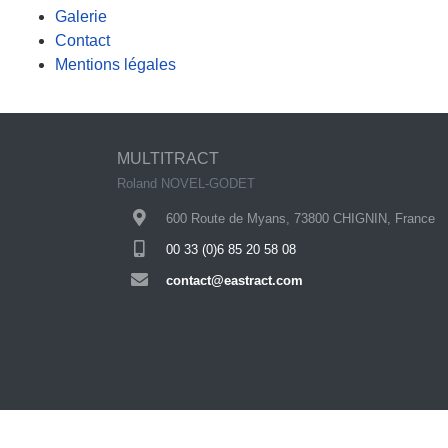
Galerie
Contact
Mentions légales
MULTITRACT
Roland NOVEL-GODET
600 Route de Myans, 73800 CHIGNIN, France
00 33 (0)6 85 20 58 08
contact@eastract.com