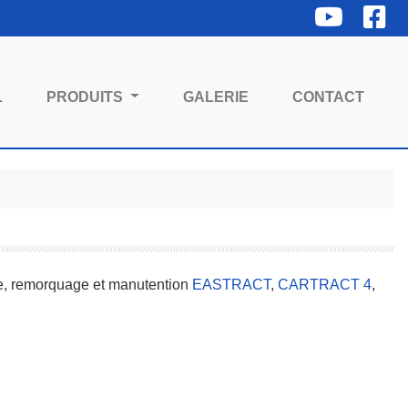
YouTube
Fac
L
PRODUITS
GALERIE
CONTACT
ge, remorquage et manutention
EASTRACT
,
CARTRACT 4
,