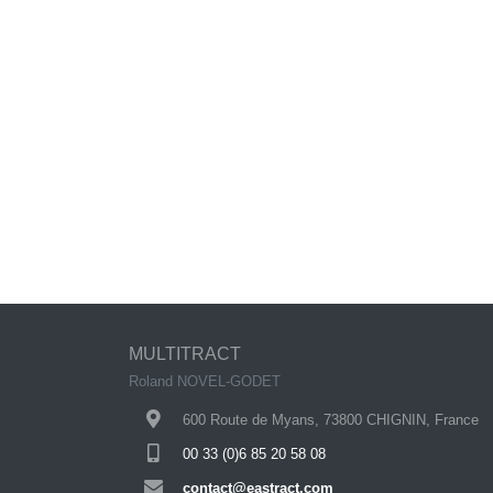
MULTITRACT
Roland NOVEL-GODET
600 Route de Myans, 73800 CHIGNIN, France
00 33 (0)6 85 20 58 08
contact@eastract.com