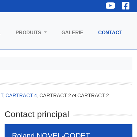
YouTube
Fac
(COU
L
PRODUITS
GALERIE
CONTACT
T
,
CARTRACT 4
, CARTRACT 2 et CARTRACT 2
Contact principal
Roland NOVEL-GODET